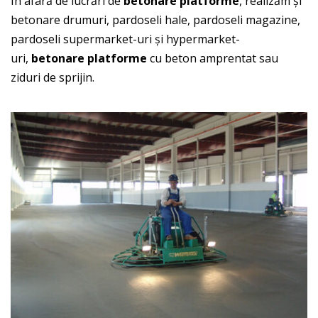
În afară de lucrări de
betonare platforme
, realizăm și
betonare drumuri, pardoseli hale, pardoseli magazine,
pardoseli supermarket-uri și hypermarket-
uri,
betonare platforme
cu beton amprentat sau
ziduri de sprijin.