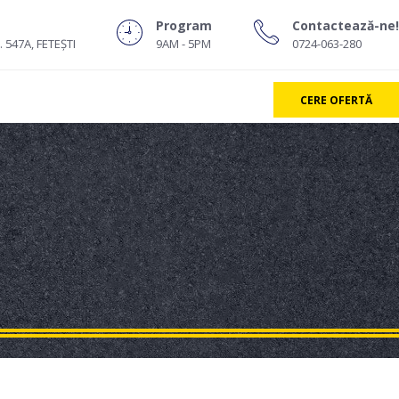
Program
Contactează-ne!
. 547A, FETEŞTI
9AM - 5PM
0724-063-280
CERE OFERTĂ